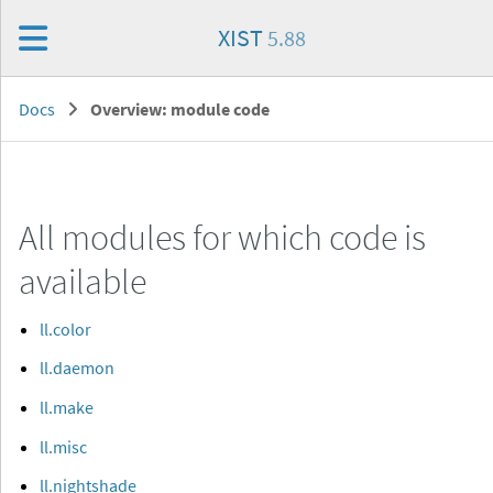
XIST
5.88
Docs
Overview: module code
All modules for which code is
available
ll.color
ll.daemon
ll.make
ll.misc
ll.nightshade