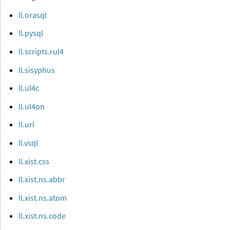
ll.orasql
ll.pysql
ll.scripts.rul4
ll.sisyphus
ll.ul4c
ll.ul4on
ll.url
ll.vsql
ll.xist.css
ll.xist.ns.abbr
ll.xist.ns.atom
ll.xist.ns.code